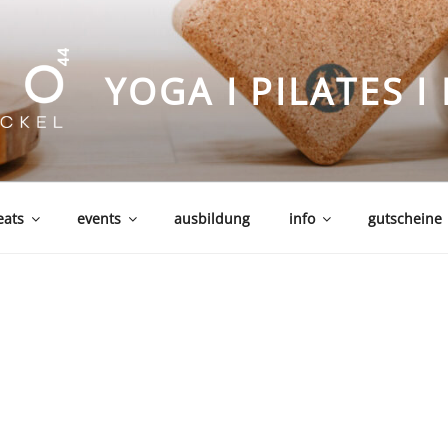
YOGA I PILATES 
eats
events
ausbildung
info
gutscheine