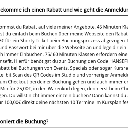
! Bekomme ich einen Rabatt und wie geht die Anmeldu
ommst du Rabatt auf viele meiner Angebote. 45 Minuten Kl
ibst du einfach beim Buchen über meine Webseite den Raba
€ für ein Shorty Ticket beim Buchungsprozess abgezogen. D
und Passwort bei mir über die Webseite an und lege dir ein
ch immer Einbuchen. 75/ 60 Minuten Klassen erfordern eine
Hansefit. Hierfür benötigst du zur Buchung den Code HANSEF
att bei Buchungen von Events, Specials oder sogar Kursreih
, bit Scan des QR Codes im Studio und vorheriger Anmeldu
 zum Checkout bei deiner Buchung gehen und auch immer ers
75Min für 25,00€, in den Warenkorb legen, denn erst beim C
en. Du willst nicht immer einzeln buchen? Dann kannst du a
r 100,00€ direkt deine nächsten 10 Termine im Kursplan fes
tioniert die Buchung?