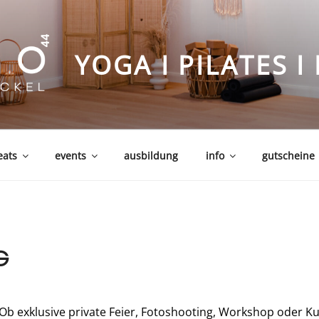
YOGA I PILATES 
eats
events
ausbildung
info
gutscheine
G
Ob exklusive private Feier, Fotoshooting, Workshop oder Ku