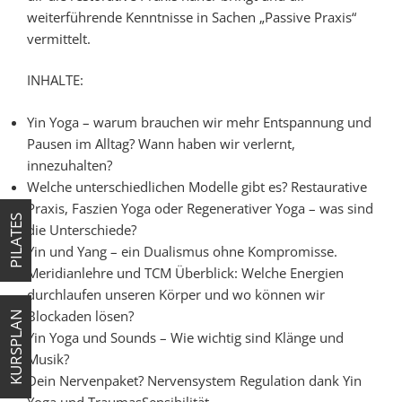
weiterführende Kenntnisse in Sachen „Passive Praxis“
vermittelt.
INHALTE:
Yin Yoga – warum brauchen wir mehr Entspannung und
Pausen im Alltag? Wann haben wir verlernt,
innezuhalten?
Welche unterschiedlichen Modelle gibt es? Restaurative
Praxis, Faszien Yoga oder Regenerativer Yoga – was sind
PILATES
die Unterschiede?
Yin und Yang – ein Dualismus ohne Kompromisse.
Meridianlehre und TCM Überblick: Welche Energien
durchlaufen unseren Körper und wo können wir
Blockaden lösen?
KURSPLAN
Yin Yoga und Sounds – Wie wichtig sind Klänge und
Musik?
Dein Nervenpaket? Nervensystem Regulation dank Yin
Yoga und TraumasSensibilität